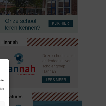
Onze school
KLIK HIER
leren kennen?
Hannah
Deze school maakt
onderdeel uit van
scholengroep
Hannah
LEES MEER
eze
lige
Vacatures