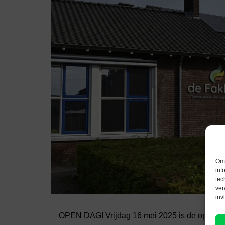
Om 
inf
tec
ver
inv
OPEN DAG! Vrijdag 16 mei 2025 is de open dag b