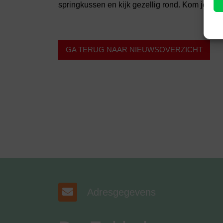
springkussen en kijk gezellig rond. Kom je oo
GA TERUG NAAR NIEUWSOVERZICHT
Adresgegevens