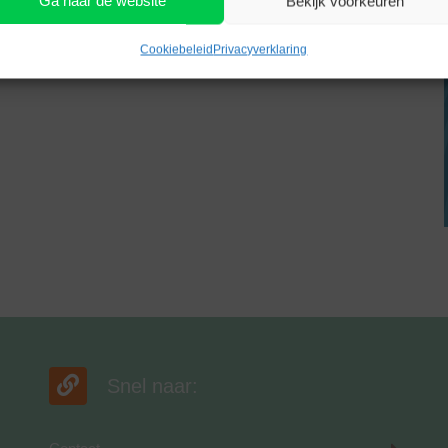
Ga naar de website
Bekijk voorkeuren
k kijken? Neem familie, vrienden en buren gerust mee.
Cookiebeleid
Privacyverklaring
Snel naar: