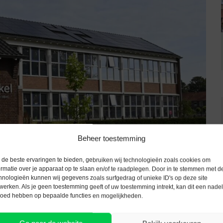
Beheer toestemming
de beste ervaringen te bieden, gebruiken wij technologieën zoals cookies om
ormatie over je apparaat op te slaan en/of te raadplegen. Door in te stemmen met d
hnologieën kunnen wij gegevens zoals surfgedrag of unieke ID's op deze site
werken. Als je geen toestemming geeft of uw toestemming intrekt, kan dit een nade
loed hebben op bepaalde functies en mogelijkheden.
ij de Fakkel. Maak iets tofs bij techniek, spring op het