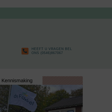
HEEFT U VRAGEN BEL
ONS (0546)867067
Kennismaking